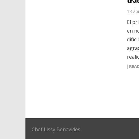
tra
13 abr
El p
en n
difíc
agrad
reali
REA
Chef Lissy Benavides