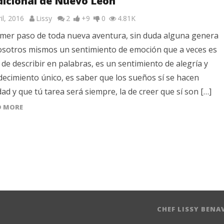
dicional de Nuevo León
il, 2016
Lissy
2
+9
0
4.81K
rimer paso de toda nueva aventura, sin duda alguna genera
osotros mismos un sentimiento de emoción que a veces es
il de describir en palabras, es un sentimiento de alegría y
ecimiento único, es saber que los sueños sí se hacen
dad y que tú tarea será siempre, la de creer que sí son […]
D MORE
CHEF LISSY BENA