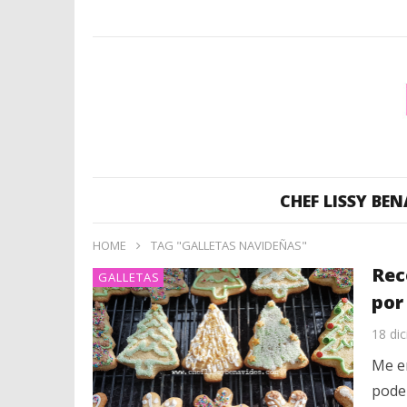
CHEF LISSY BEN
HOME
TAG "GALLETAS NAVIDEÑAS"
Rec
GALLETAS
por
18 di
Me e
podem