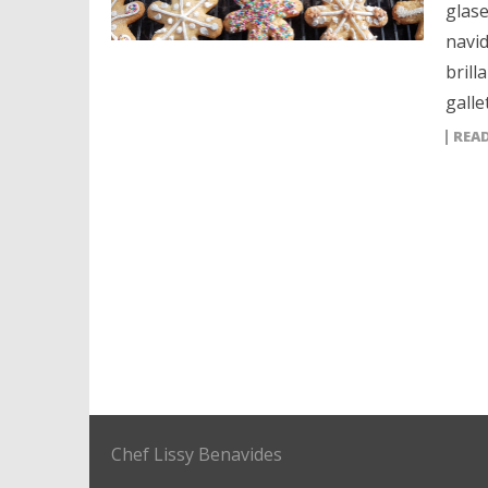
glase
navid
brill
galle
REA
Chef Lissy Benavides