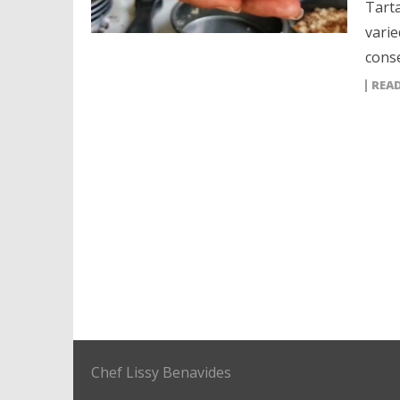
Tart
varie
cons
REA
Chef Lissy Benavides