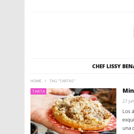
CHEF LISSY BEN
HOME
TAG "TARTAS"
Min
TARTA
27 ju
Los 
exqui
una d