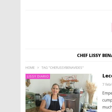
CHEF LISSY BEN
HOME
TAG "CHEFLISSYBENAVIDES"
Lec
LISSY DIARIO
7 feb
Empe
cumpl
mucho