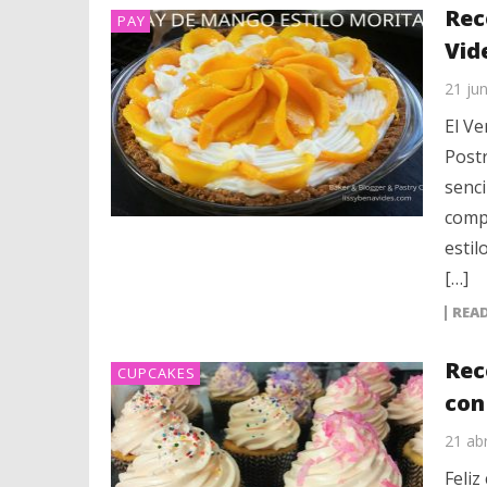
Rec
PAY
Vid
21 ju
El Ve
Post
senci
comp
estil
[…]
REA
Rec
CUPCAKES
con
21 abr
Feli