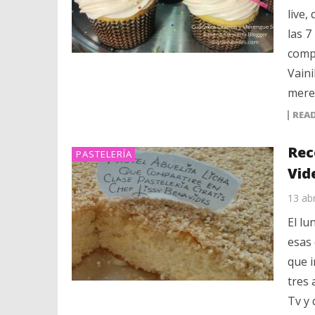
live,
las 7
compa
Vaini
mere
REA
Rec
PASTELERÍA
Vid
13 abr
El lu
esas
que 
tres
Tv y