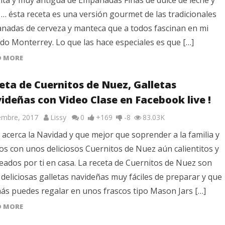
ita y muy antigua de Empanadas Finas de dulce de leche y
… ésta receta es una versión gourmet de las tradicionales
nadas de cerveza y manteca que a todos fascinan en mi
do Monterrey. Lo que las hace especiales es que […]
D MORE
eta de Cuernitos de Nuez, Galletas
ideñas con Video Clase en Facebook live !
iembre, 2017
Lissy
0
+169
-8
83.03K
 acerca la Navidad y que mejor que soprender a la familia y
s con unos deliciosos Cuernitos de Nuez aún calientitos y
ados por ti en casa. La receta de Cuernitos de Nuez son
deliciosas galletas navideñas muy fáciles de preparar y que
ás puedes regalar en unos frascos tipo Mason Jars […]
D MORE