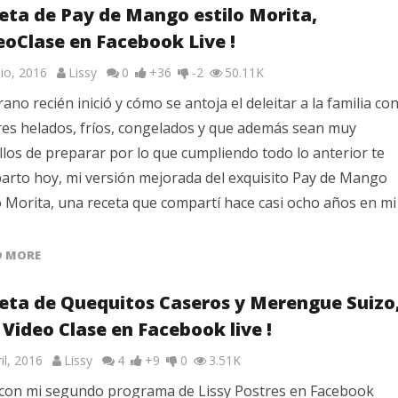
eta de Pay de Mango estilo Morita,
eoClase en Facebook Live !
nio, 2016
Lissy
0
+36
-2
50.11K
rano recién inició y cómo se antoja el deleitar a la familia co
res helados, fríos, congelados y que además sean muy
llos de preparar por lo que cumpliendo todo lo anterior te
arto hoy, mi versión mejorada del exquisito Pay de Mango
o Morita, una receta que compartí hace casi ocho años en mi
D MORE
eta de Quequitos Caseros y Merengue Suizo
 Video Clase en Facebook live !
il, 2016
Lissy
4
+9
0
3.51K
z con mi segundo programa de Lissy Postres en Facebook