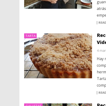
guard
atrás
empe
REA
Rec
TARTA
Vid
4 mar
Hay 
compa
hermo
Tarta
comp
REA
Rec
GALLETAS