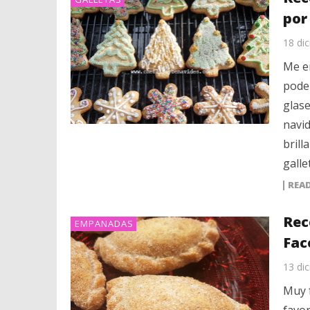
por
18 di
Me e
podem
glase
navid
brill
galle
REA
Rec
EMPANADAS
Fac
13 di
Muy f