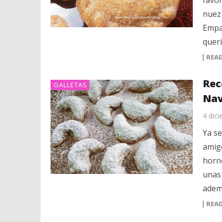
favor
nuez 
Empa
queri
REA
Rec
GALLETAS
Nav
4 dic
Ya se
amigo
horne
unas 
adem
REA