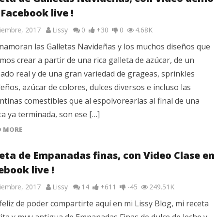
 Facebook live !
ciembre, 2017
Lissy
0
+30
0
4.68K
namoran las Galletas Navideñas y los muchos diseños que
os crear a partir de una rica galleta de azúcar, de un
ado real y de una gran variedad de grageas, sprinkles
eños, azúcar de colores, dulces diversos e incluso las
antinas comestibles que al espolvorearlas al final de una
ta ya terminada, son ese […]
D MORE
eta de Empanadas finas, con Video Clase en
ebook live !
ciembre, 2017
Lissy
14
+611
-45
249.51K
eliz de poder compartirte aquí en mi Lissy Blog, mi receta