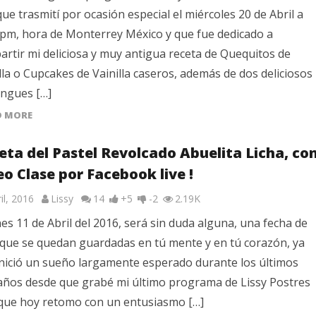
 que trasmití por ocasión especial el miércoles 20 de Abril a
 pm, hora de Monterrey México y que fue dedicado a
rtir mi deliciosa y muy antigua receta de Quequitos de
lla o Cupcakes de Vainilla caseros, además de dos deliciosos
ngues […]
D MORE
eta del Pastel Revolcado Abuelita Licha, co
eo Clase por Facebook live !
il, 2016
Lissy
14
+5
-2
2.19K
nes 11 de Abril del 2016, será sin duda alguna, una fecha de
 que se quedan guardadas en tú mente y en tú corazón, ya
inició un sueño largamente esperado durante los últimos
 años desde que grabé mi último programa de Lissy Postres
 que hoy retomo con un entusiasmo […]