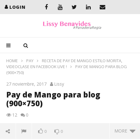
LOGIN
HOME
PAY
RECETA DE PAY DE MANGO ESTILO MORITA,
VIDEOCLASE EN FACEBOOK LIVE !
PAY DE MANGO PARA BLOG
(900×750)
27 noviembre, 2017
Lissy
Pay de Mango para blog
(900×750)
12
0
MORE
0
0