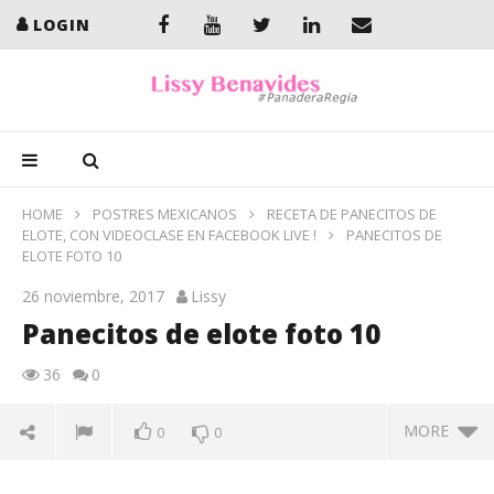
LOGIN
HOME
POSTRES MEXICANOS
RECETA DE PANECITOS DE
ELOTE, CON VIDEOCLASE EN FACEBOOK LIVE !
PANECITOS DE
ELOTE FOTO 10
26 noviembre, 2017
Lissy
Panecitos de elote foto 10
36
0
MORE
0
0
Panecitos de elote foto 10
En