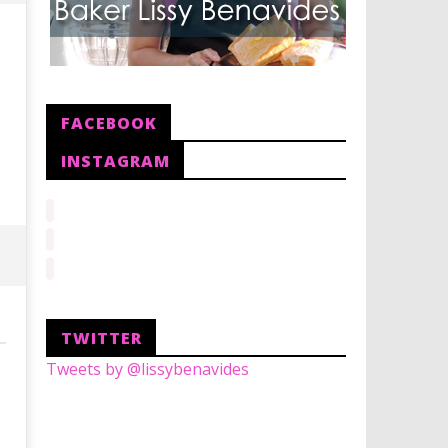
2023 un año para
Reinventarme...
4
marzo,
2018
FACEBOOK
Lissy
INSTAGRAM
Galletas Mamá Tere
4
marzo,
2018
Lissy
TWITTER
Tweets by @lissybenavides