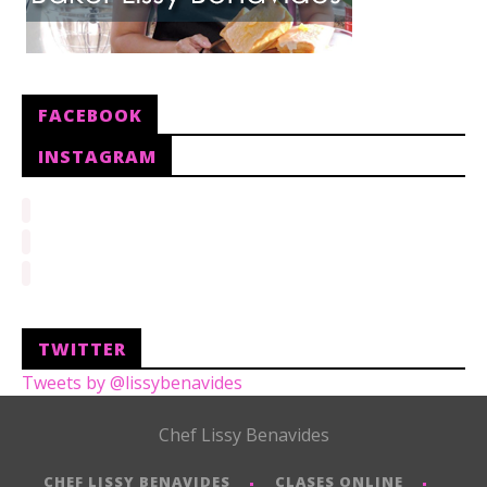
FACEBOOK
INSTAGRAM
TWITTER
Tweets by @lissybenavides
Chef Lissy Benavides
CHEF LISSY BENAVIDES
CLASES ONLINE