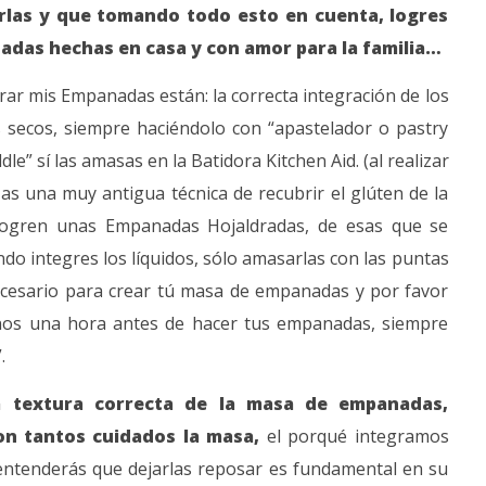
rlas y que tomando todo esto en cuenta, logres
adas hechas en casa y con amor para la familia…
arar mis Empanadas están: la correcta integración de los
s secos, siempre haciéndolo con “apastelador o pastry
dle” sí las amasas en la Batidora Kitchen Aid. (al realizar
zas una muy antigua técnica de recubrir el glúten de la
logren unas Empanadas Hojaldradas, de esas que se
ndo integres los líquidos, sólo amasarlas con las puntas
ecesario para crear tú masa de empanadas y por favor
nos una hora antes de hacer tus empanadas, siempre
.
la textura correcta de la masa de empanadas,
on tantos cuidados la masa,
el porqué integramos
y entenderás que dejarlas reposar es fundamental en su