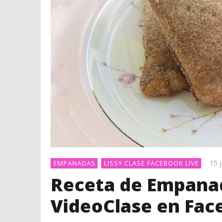
15 
EMPANADAS
LISSY CLASE FACEBOOK LIVE
Receta de Empanad
VideoClase en Fac