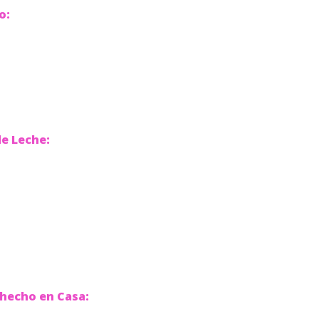
lo:
de Leche:
a hecho en Casa: