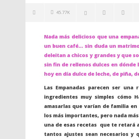
45.77K
NOW VIEWING
Enfoque
Nada más delicioso que una empana
Saludab
Receta de Empanadas de
un buen café… sin duda un matrimo
15
Pueblo, con VideoClase en
junio,
deleitan a chicos y grandes y que so
Facebook Live
2016
Lissy
sin fin de rellenos dulces en dónde 
15
junio,
hoy en día dulce de leche, de piña, 
2016
Lissy
Las Empanadas parecen ser una re
ingredientes muy simples cómo Ha
amasarlas que varían de familia en 
los más importantes, pero nada más 
una de esas recetas que te retará 
tantos ajustes sean necesarios y q