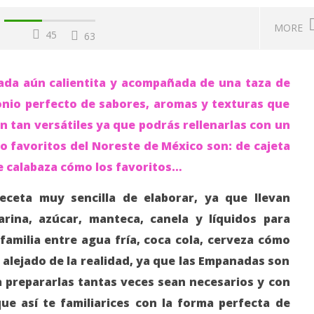
MORE
45
63
 a una vida
da aún calientita y acompañada de una taza de
le
Lecciones del 2023
nio perfecto de sabores, aromas y texturas que
15
n tan versátiles ya que podrás rellenarlas con un
junio,
2016
lo favoritos del Noreste de México son: de cajeta
Lissy
de calabaza cómo los favoritos…
ceta muy sencilla de elaborar, ya que llevan
rina, azúcar, manteca, canela y líquidos para
familia entre agua fría, coca cola, cerveza cómo
alejado de la realidad, ya que las Empanadas son
a prepararlas tantas veces sean necesarios y con
ue así te familiarices con la forma perfecta de