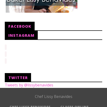
FACEBOOK
INSTAGRAM
TWITTER
Tweets by @lissybenavides
Chef Lissy Benavides
CHEF LISSY BENAVIDES
CLASES ONLINE