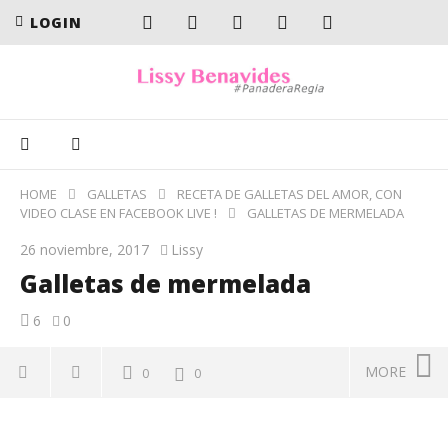
LOGIN
HOME
GALLETAS
RECETA DE GALLETAS DEL AMOR, CON
VIDEO CLASE EN FACEBOOK LIVE !
GALLETAS DE MERMELADA
26 noviembre, 2017
Lissy
Galletas de mermelada
6
0
MORE
0
0
Galletas de mermelada
En