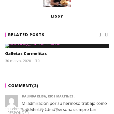
LISSY
RELATED POSTS
Galletas Carmelitas
30 marzo, 2020
0
Lissy
COMMENT(
2
)
DALINDA ELISA, RIOS MARTINEZ
Mi admiración por su hermoso trabajo como
11 Febrero, 2017 A Las 5:12 Pm
repostera y como persona siempre tan
RESPONDER