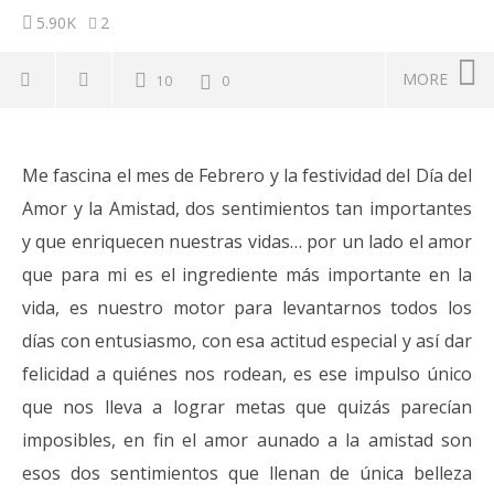
5.90K
2
MORE
10
0
NOW VIEWING
En
11
Me fascina el mes de Febrero y la festividad del Día del
Receta de Galletas del Amor, con Video
feb
Clase en Facebook live !
Amor y la Amistad, dos sentimientos tan importantes
20
L
11
y que enriquecen nuestras vidas… por un lado el amor
febrero,
que para mi es el ingrediente más importante en la
2017
Lissy
vida, es nuestro motor para levantarnos todos los
días con entusiasmo, con esa actitud especial y así dar
felicidad a quiénes nos rodean, es ese impulso único
que nos lleva a lograr metas que quizás parecían
imposibles, en fin el amor aunado a la amistad son
esos dos sentimientos que llenan de única belleza