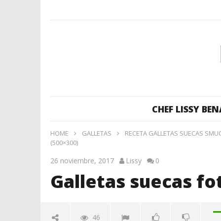
CHEF LISSY BEN
HOME
GALLETAS
RECETA GALLETAS SUECAS SMUCK
(500×300)
26 noviembre, 2017
Lissy
0
Galletas suecas fo
46