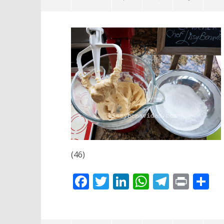
Galletas suecas foto 6
Enfoque
(500×300)
Saludab
26
26
noviembre,
noviembre
2017
2017
Lissy
Lissy
(46)
Facebook
Twitter
LinkedIn
WhatsAp
Telegr
Prin
C