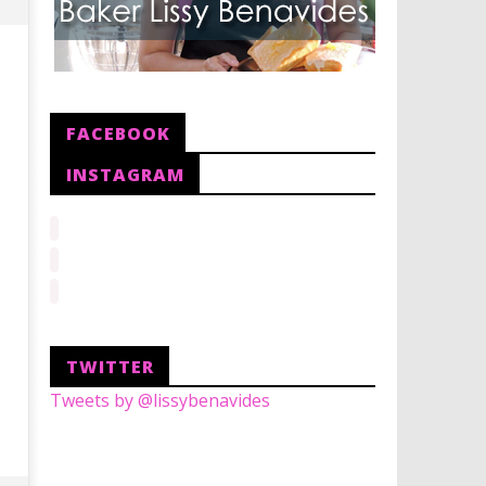
2023 un año para
Reinventarme...
26
noviembre,
FACEBOOK
2017
Lissy
INSTAGRAM
Galletas Mamá Tere
26
noviembre,
2017
Lissy
TWITTER
Tweets by @lissybenavides