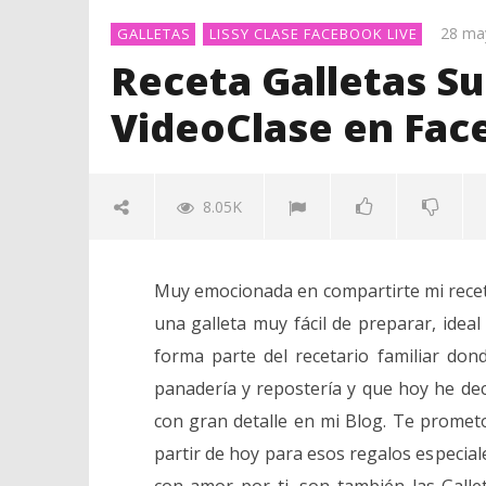
28 ma
GALLETAS
LISSY CLASE FACEBOOK LIVE
Receta Galletas S
VideoClase en Face
8.05K
Enfoque
Muy emocionada en compartirte mi receta
Saludab
una galleta muy fácil de preparar, idea
28
mayo,
forma parte del recetario familiar don
2017
Lissy
panadería y repostería y que hoy he dec
con gran detalle en mi Blog. Te prometo 
NOW VIEWING
partir de hoy para esos regalos especia