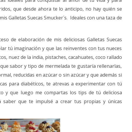
tas ideales para conquistar al amor de tú vida y para
28
idos, que desde ahora te lo anticipo, no hay quién se
mayo,
 mis Galletas Suecas Smucker´s. Ideales con una taza de
2017
Lissy
ceso de elaboración de mis deliciosas Galletas Suecas
ar tú imaginación y que las reinventes con tus nueces
os, nuez de la india, pistaches, cacahuates, coco rallado
ue sabor y tipo de mermelada te gustaría rellenarlas,
rmal, reducidas en azúcar o sin azúcar y que además si
cas para diabéticos, te atrevas a experimentar con tú
ito y que luego me compartas los tips de tú deliciosa
 saber que te impulsé a crear tus propias y únicas
.