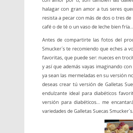
Receta Galletas Suecas
con amor por ti, son también las Galle
Smucker´s, con VideoClase
halagar con gran amor a tus seres quer
en Facebook Live !
resista a pecar con más de dos o tres de
28
café o de té o un vaso de leche bien fría…
mayo,
2017
Lissy
Antes de compartirte las fotos del pro
Smucker´s te recomiendo que eches a vol
favoritas, que puede ser: nueces en trocit
y así que además vayas imaginando con q
ya sean las mermeladas en su versión no
deseas crear tú versión de Galletas Sue
endulzante ideal para diabéticos favor
versión para diabéticos… me encantará
variedades de Galletas Suecas Smucker´s