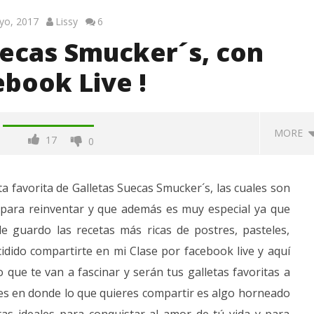
yo, 2017
Lissy
6
uecas Smucker´s, con
book Live !
MORE
17
0
 a una vida
 favorita de Galletas Suecas Smucker´s, las cuales son
le
l para reinventar y que además es muy especial ya que
de guardo las recetas más ricas de postres, pasteles,
idido compartirte en mi Clase por facebook live y aquí
que te van a fascinar y serán tus galletas favoritas a
les en donde lo que quieres compartir es algo horneado
Lecciones del 2023