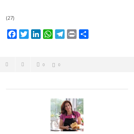
18
18
diciembre,
dic
(27)
2017
20
Lissy
L
Facebook
Twitter
LinkedIn
WhatsApp
Telegram
Print
Compartir
0
0